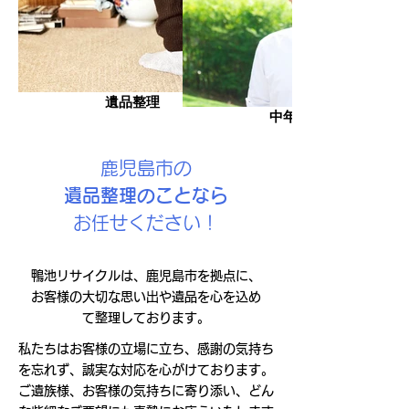
遺品整理
中年男性
鹿児島市の
遺品整理のことなら
お任せください！
鴨池リサイクルは、鹿児島市を拠点に、
お客様の大切な思い出や遺品を心を込め
て整理しております。
私たちはお客様の立場に立ち、感謝の気持ち
を忘れず、誠実な対応を心がけております。
ご遺族様、お客様の気持ちに寄り添い、どん