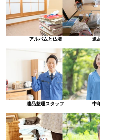
アルバムと仏壇
遺品整理
遺品整理スタッフ
中年女性